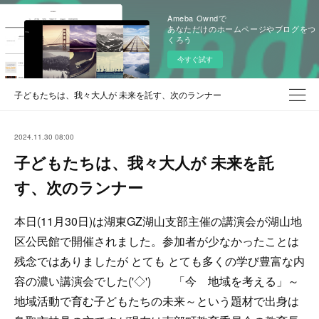
Ameba Owndで
あなただけのホームページやブログをつ
くろう
今すぐ試す
子どもたちは、我々大人が 未来を託す、次のランナー
2024.11.30 08:00
子どもたちは、我々大人が 未来を託
す、次のランナー
本日(11月30日)は湖東GZ湖山支部主催の講演会が湖山地
区公民館で開催されました。参加者が少なかったことは
残念ではありましたが とても とても多くの学び豊富な内
容の濃い講演会でした('◇')ゞ 「今 地域を考える」～
地域活動で育む子どもたちの未来～という題材で出身は